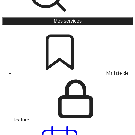
Mes services
Ma liste de
lecture