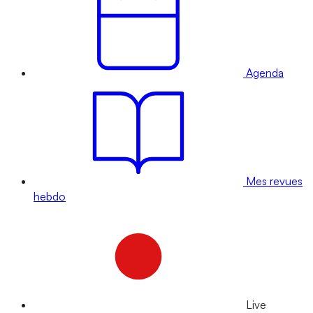
Agenda
Mes revues
hebdo
Live