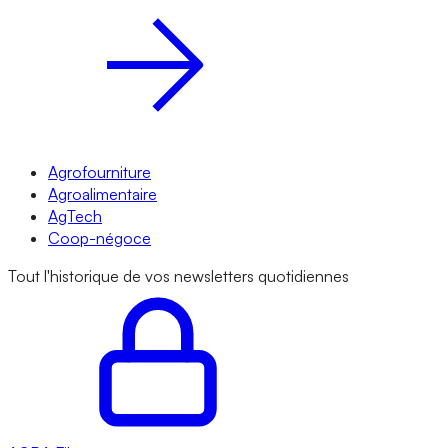
Agrofourniture
Agroalimentaire
AgTech
Coop-négoce
Tout l'historique de vos newsletters quotidiennes