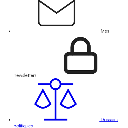
Mes
newsletters
Dossiers
politiques