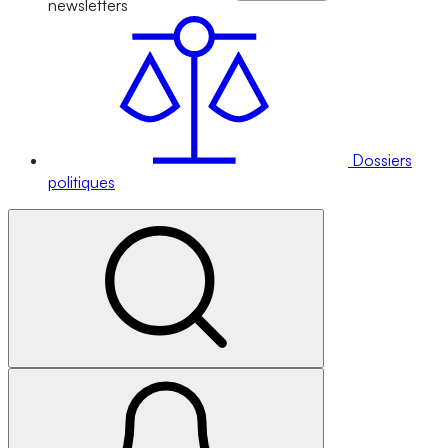
newsletters
Dossiers
politiques