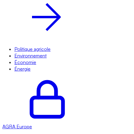
Politique agricole
Environnement
Économie
Énergie
AGRA
Europe