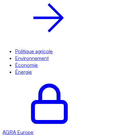
Politique agricole
Environnement
Économie
Énergie
AGRA
Europe