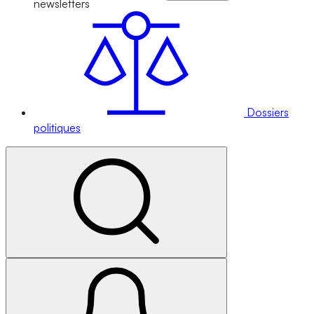
newsletters
Dossiers
politiques