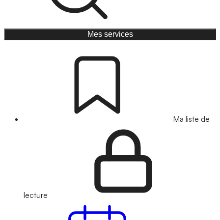
Mes services
Ma liste de
lecture