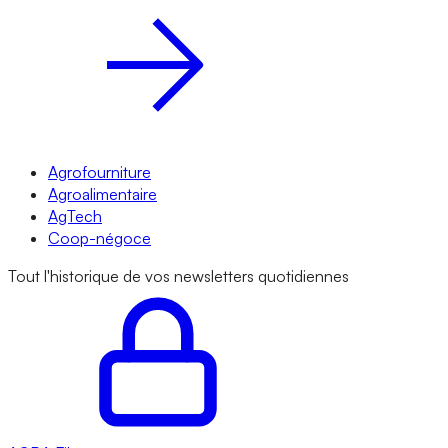
Agrofourniture
Agroalimentaire
AgTech
Coop-négoce
Tout l'historique de vos newsletters quotidiennes