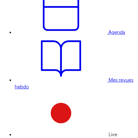
Agenda
Mes revues
hebdo
Live