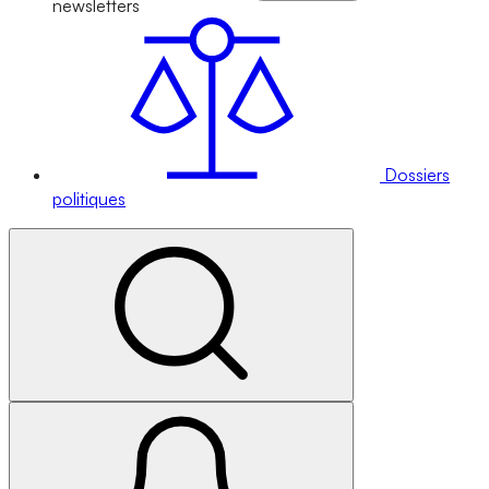
newsletters
Dossiers
politiques