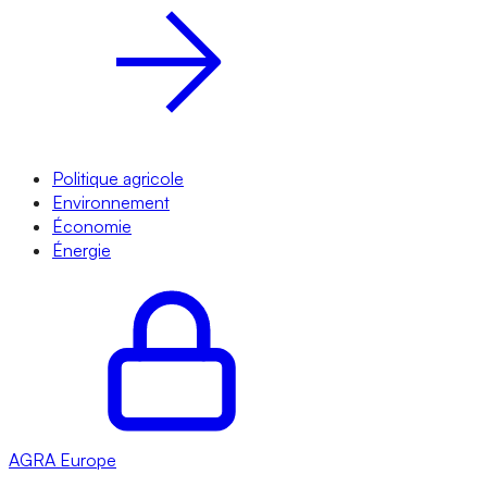
Politique agricole
Environnement
Économie
Énergie
AGRA
Europe