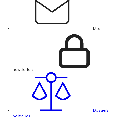
Mes
newsletters
Dossiers
politiques