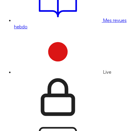
Mes revues
hebdo
Live