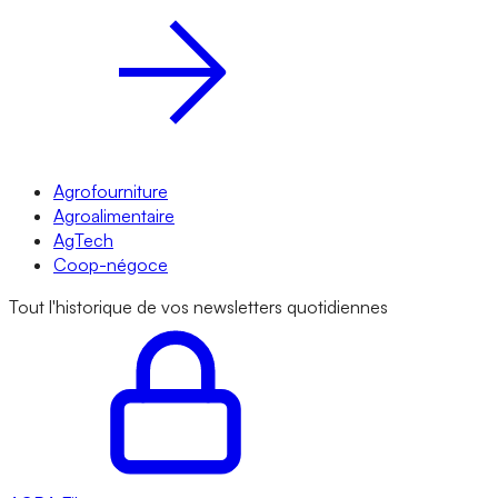
Agrofourniture
Agroalimentaire
AgTech
Coop-négoce
Tout l'historique de vos newsletters quotidiennes