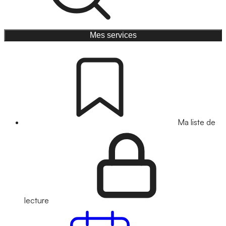
Mes services
Ma liste de
lecture