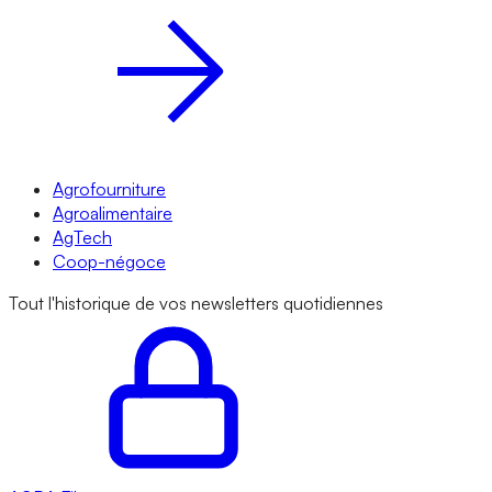
Agrofourniture
Agroalimentaire
AgTech
Coop-négoce
Tout l'historique de vos newsletters quotidiennes