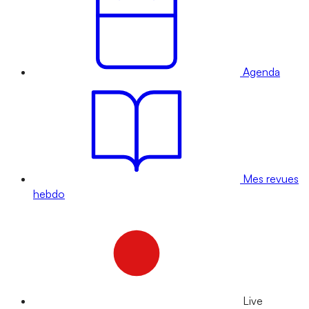
Agenda
Mes revues
hebdo
Live