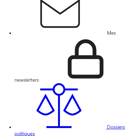
Mes
newsletters
Dossiers
politiques