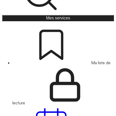
Mes services
Ma liste de
lecture