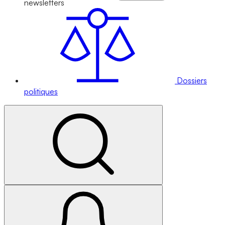
newsletters
Dossiers
politiques