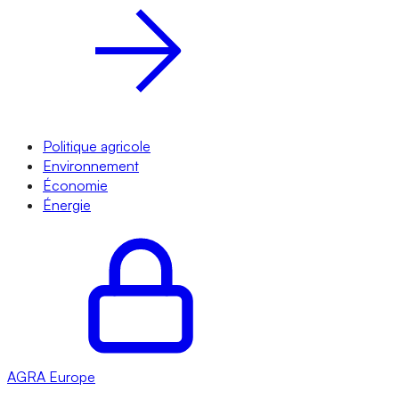
Politique agricole
Environnement
Économie
Énergie
AGRA
Europe