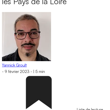
les Pays de la Loire
Yannick Groult
-
9 février 2023
-
|
5 min
Liste de lecture