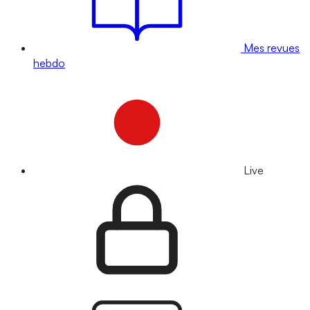
Mes revues
hebdo
Live