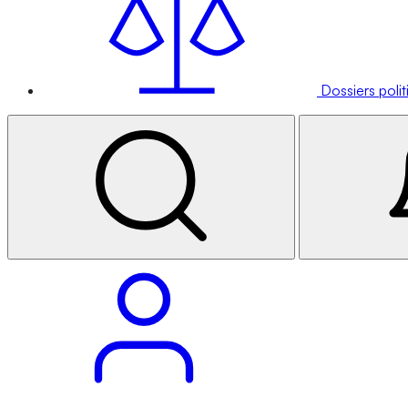
Dossiers poli