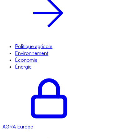
Politique agricole
Environnement
Économie
Énergie
AGRA
Europe