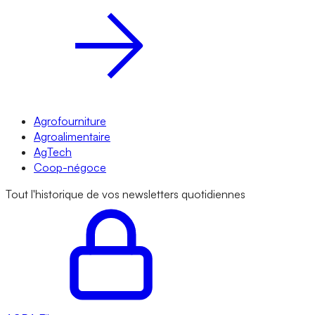
Agrofourniture
Agroalimentaire
AgTech
Coop-négoce
Tout l'historique de vos newsletters quotidiennes