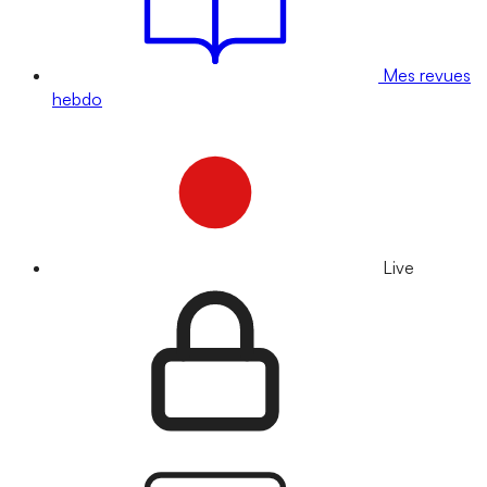
Mes revues
hebdo
Live