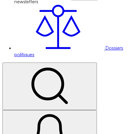
newsletters
Dossiers
politiques