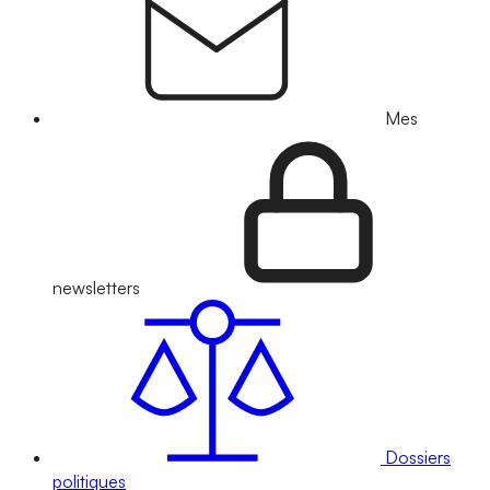
Mes
newsletters
Dossiers
politiques