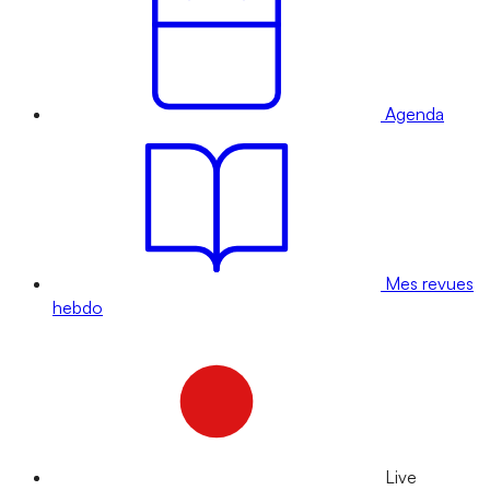
Agenda
Mes revues
hebdo
Live