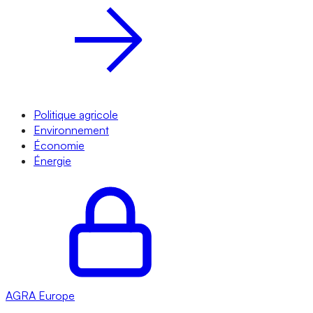
Politique agricole
Environnement
Économie
Énergie
AGRA
Europe