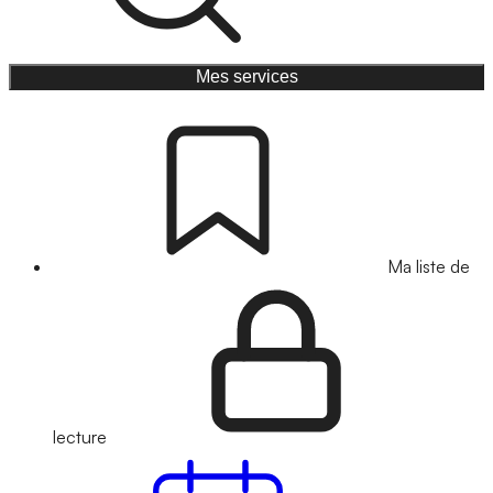
Mes services
Ma liste de
lecture