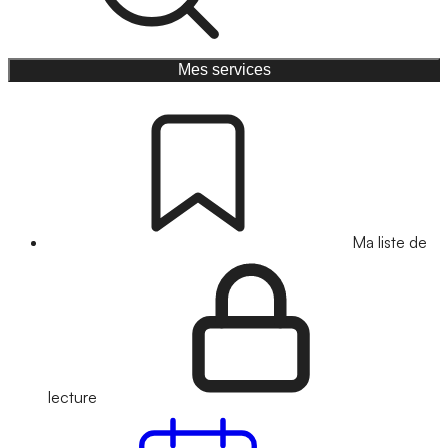
Mes services
Ma liste de
lecture