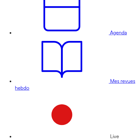
Agenda
Mes revues
hebdo
Live