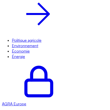
Politique agricole
Environnement
Économie
Énergie
AGRA
Europe