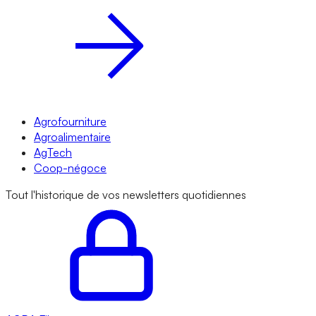
Agrofourniture
Agroalimentaire
AgTech
Coop-négoce
Tout l'historique de vos newsletters quotidiennes