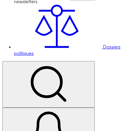
newsletters
Dossiers
politiques