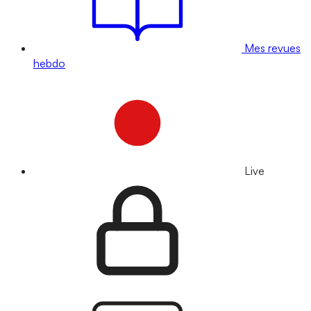
Mes revues
hebdo
Live