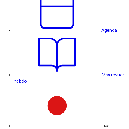
Agenda
Mes revues
hebdo
Live