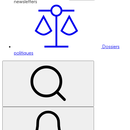
newsletters
Dossiers
politiques