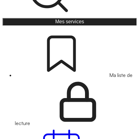
Mes services
Ma liste de
lecture