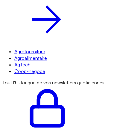
Agrofourniture
Agroalimentaire
AgTech
Coop-négoce
Tout l'historique de vos newsletters quotidiennes