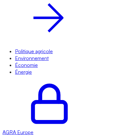
Politique agricole
Environnement
Économie
Énergie
AGRA
Europe