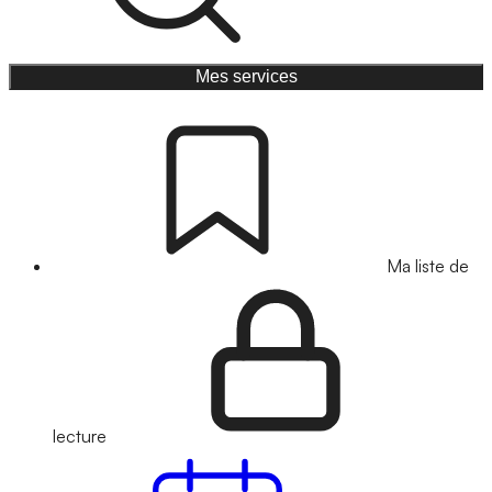
Mes services
Ma liste de
lecture