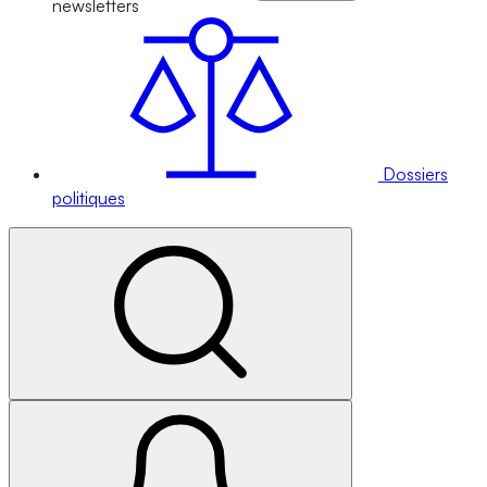
newsletters
Dossiers
politiques