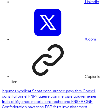
LinkedIn
X.com
Copier le
lien
légumes
syndicat
Sénat
concurrence
pays tiers
Conseil
constitutionnel
FNPF
guerre commerciale
gouvernement
fruits et légumes
importations
recherche
FNSEA
CGB
Confédération paysanne
ESB
fruits
investissement