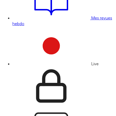
Mes revues
hebdo
Live