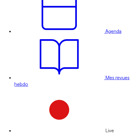
Agenda
Mes revues
hebdo
Live