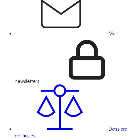
Mes
newsletters
Dossiers
politiques