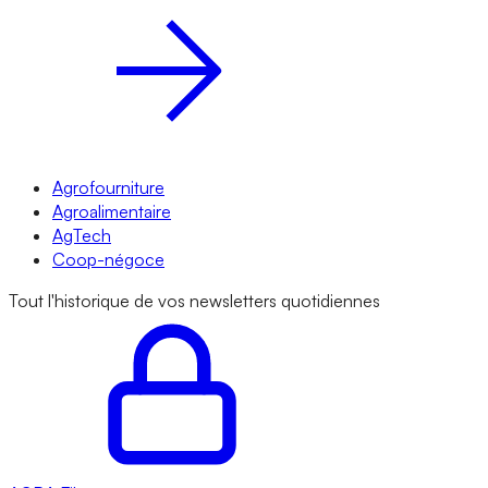
Agrofourniture
Agroalimentaire
AgTech
Coop-négoce
Tout l'historique de vos newsletters quotidiennes