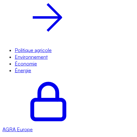
Politique agricole
Environnement
Économie
Énergie
AGRA
Europe