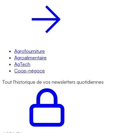
Agrofourniture
Agroalimentaire
AgTech
Coop-négoce
Tout l'historique de vos newsletters quotidiennes