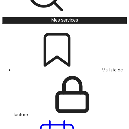
Mes services
Ma liste de
lecture