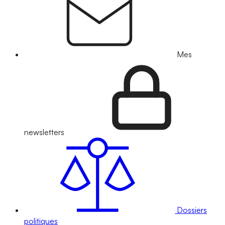
Mes
newsletters
Dossiers
politiques