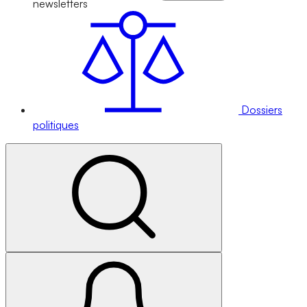
newsletters
Dossiers
politiques