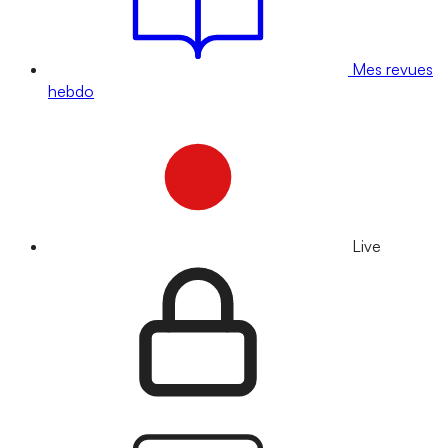
Mes revues
hebdo
Live