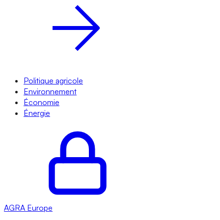
Politique agricole
Environnement
Économie
Énergie
AGRA
Europe