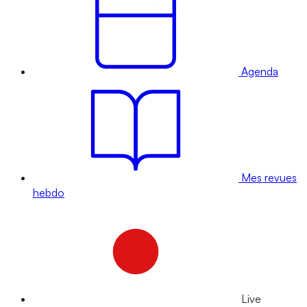
Agenda
Mes revues
hebdo
Live