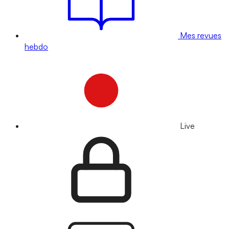
Mes revues
hebdo
Live