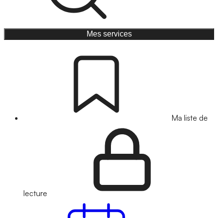
Mes services
Ma liste de
lecture