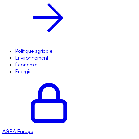
Politique agricole
Environnement
Économie
Énergie
AGRA
Europe