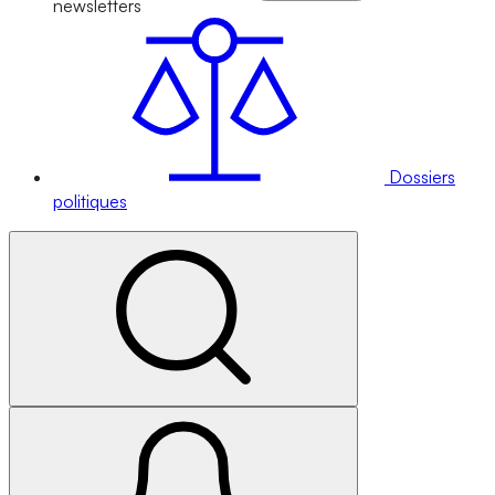
newsletters
Dossiers
politiques