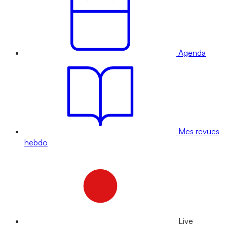
Agenda
Mes revues
hebdo
Live