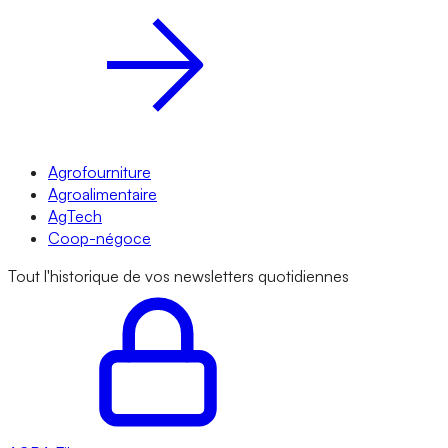
Agrofourniture
Agroalimentaire
AgTech
Coop-négoce
Tout l'historique de vos newsletters quotidiennes