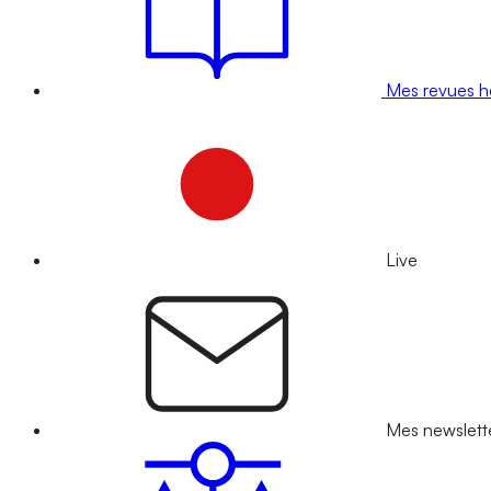
Mes revues 
Live
Mes newslett