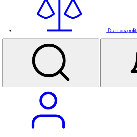
Dossiers poli