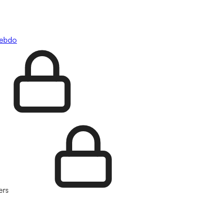
hebdo
ers