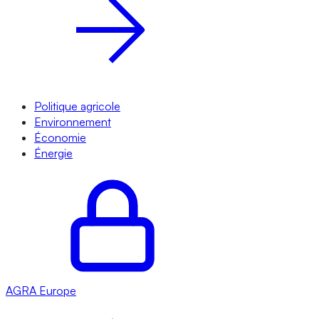
Politique agricole
Environnement
Économie
Énergie
AGRA
Europe