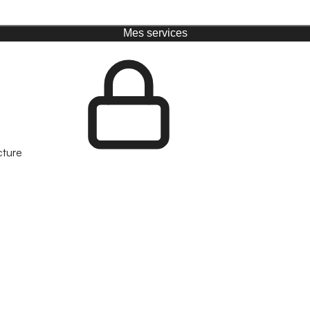
Mes services
cture