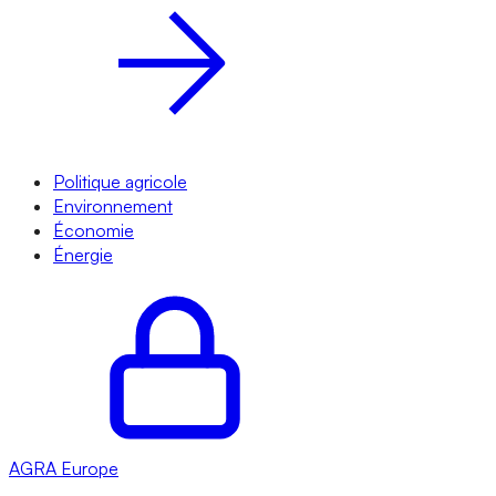
Politique agricole
Environnement
Économie
Énergie
AGRA
Europe