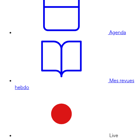
Agenda
Mes revues
hebdo
Live