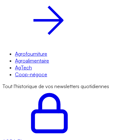
Agrofourniture
Agroalimentaire
AgTech
Coop-négoce
Tout l'historique de vos newsletters quotidiennes