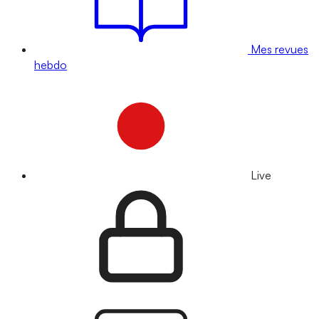
Mes revues
hebdo
Live