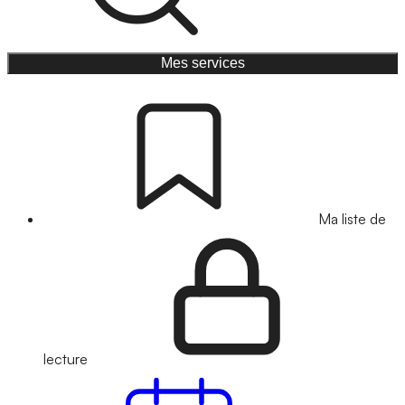
Mes services
Ma liste de
lecture