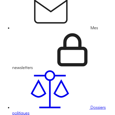
Mes
newsletters
Dossiers
politiques