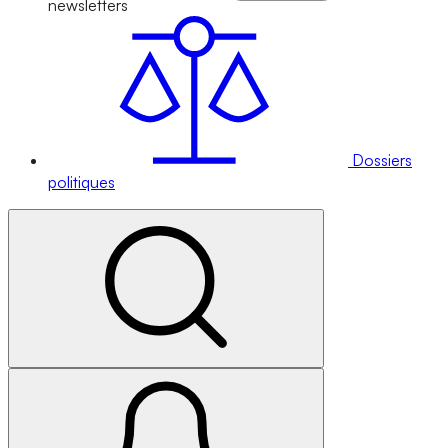
newsletters
Dossiers
politiques