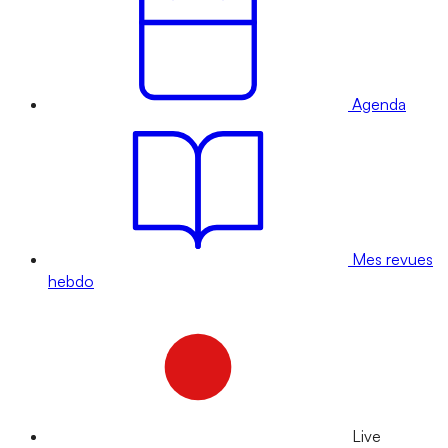
Agenda
Mes revues
hebdo
Live