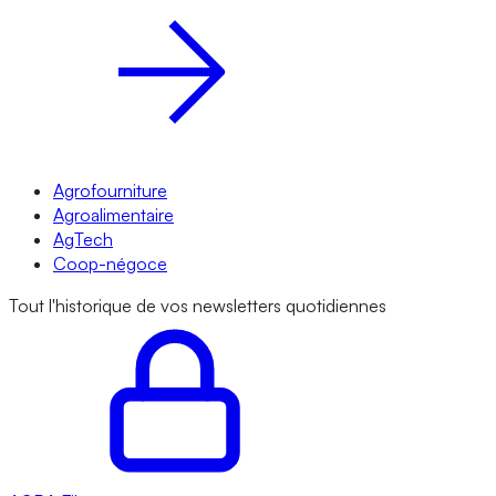
Agrofourniture
Agroalimentaire
AgTech
Coop-négoce
Tout l'historique de vos newsletters quotidiennes