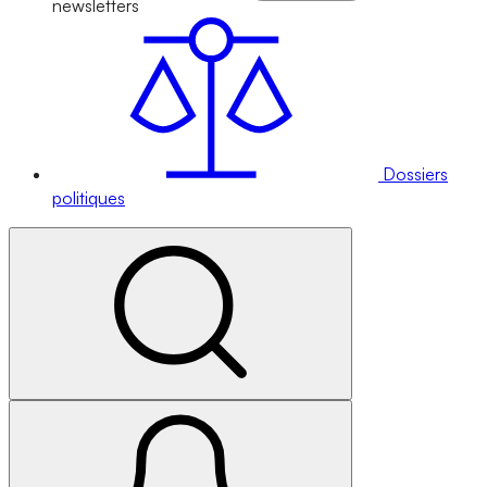
newsletters
Dossiers
politiques