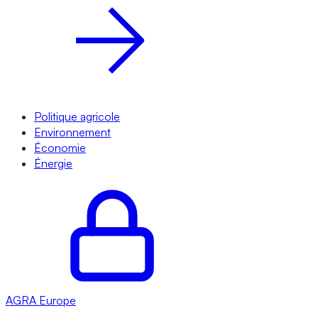
Politique agricole
Environnement
Économie
Énergie
AGRA
Europe