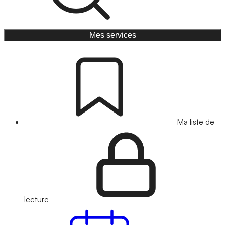
Mes services
Ma liste de
lecture