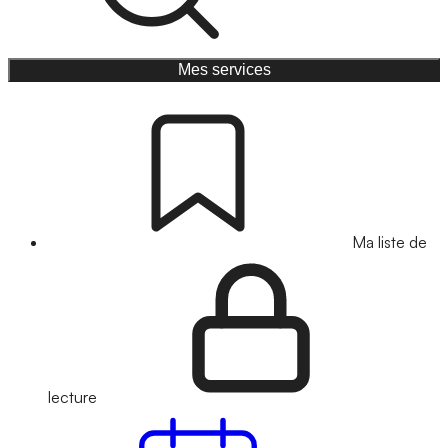
Mes services
Ma liste de
lecture