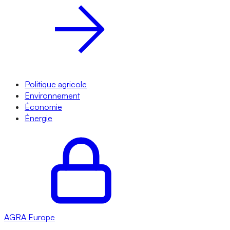
Politique agricole
Environnement
Économie
Énergie
AGRA
Europe