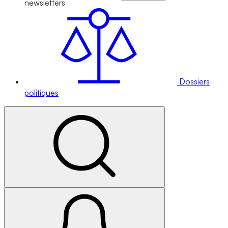
newsletters
Dossiers
politiques