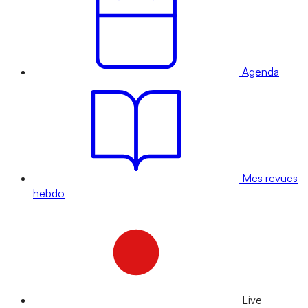
Agenda
Mes revues
hebdo
Live