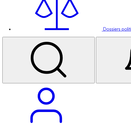
Dossiers poli