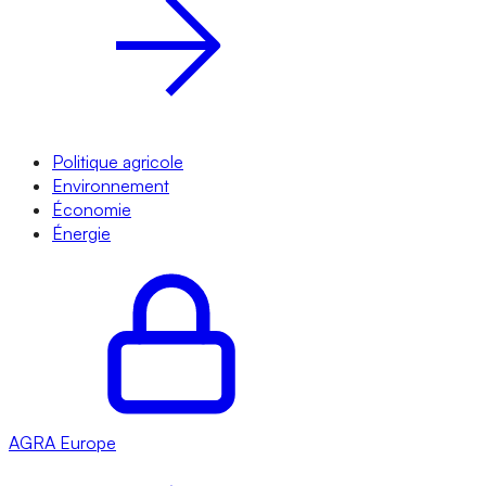
Politique agricole
Environnement
Économie
Énergie
AGRA
Europe