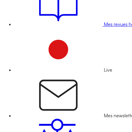
Mes revues 
Live
Mes newslett