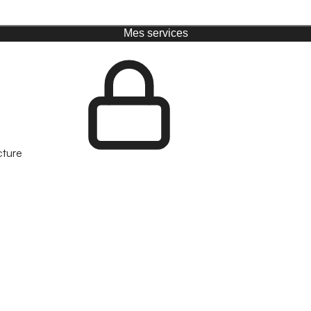
Mes services
cture