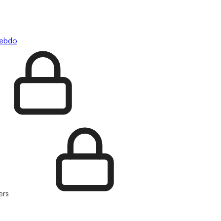
hebdo
ers