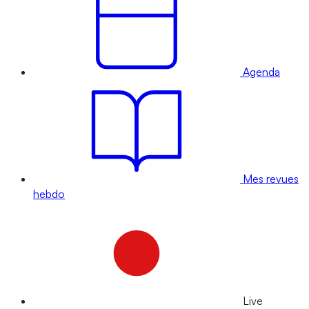
Agenda
Mes revues
hebdo
Live