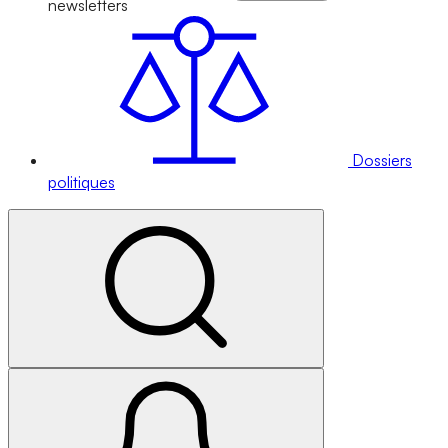
newsletters
Dossiers
politiques