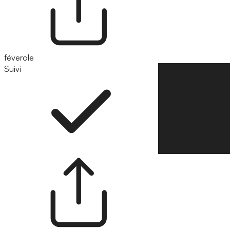
féverole
Suivi
Suivre