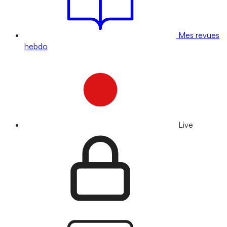
Mes revues
hebdo
Live