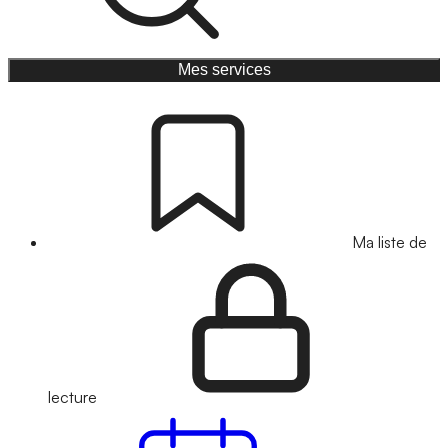
Mes services
Ma liste de
lecture