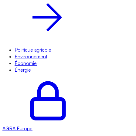
Politique agricole
Environnement
Économie
Énergie
AGRA
Europe