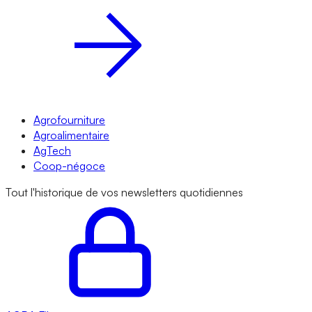
Agrofourniture
Agroalimentaire
AgTech
Coop-négoce
Tout l'historique de vos newsletters quotidiennes