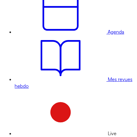
Agenda
Mes revues
hebdo
Live