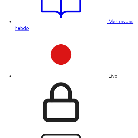
Mes revues
hebdo
Live