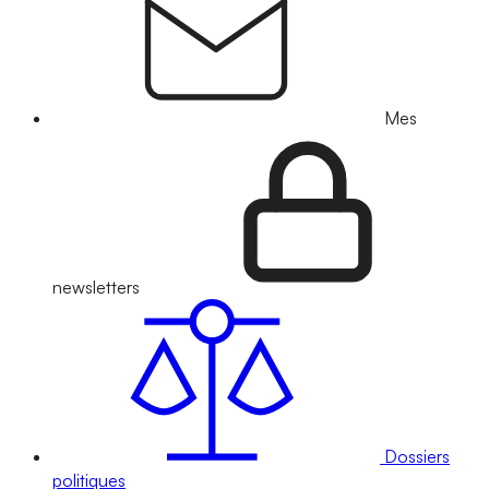
Mes
newsletters
Dossiers
politiques