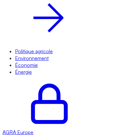
Politique agricole
Environnement
Économie
Énergie
AGRA
Europe