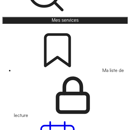
Mes services
Ma liste de
lecture