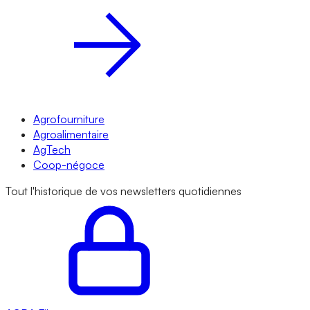
Agrofourniture
Agroalimentaire
AgTech
Coop-négoce
Tout l'historique de vos newsletters quotidiennes