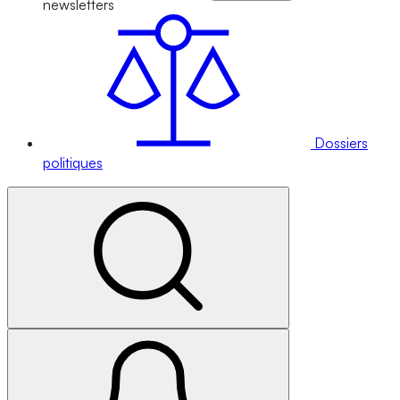
newsletters
Dossiers
politiques