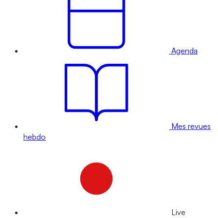
Agenda
Mes revues
hebdo
Live