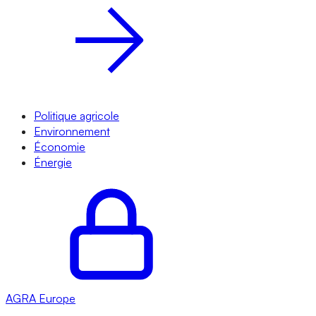
Politique agricole
Environnement
Économie
Énergie
AGRA
Europe