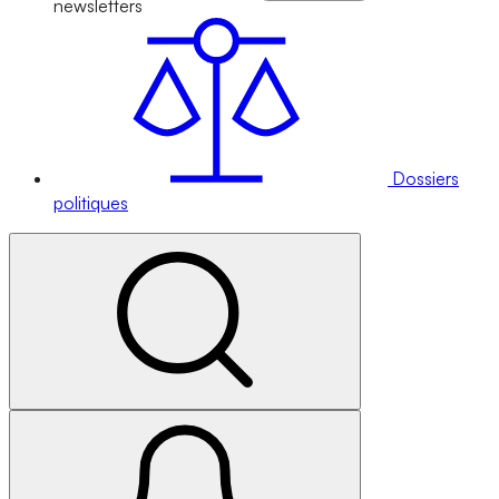
newsletters
Dossiers
politiques