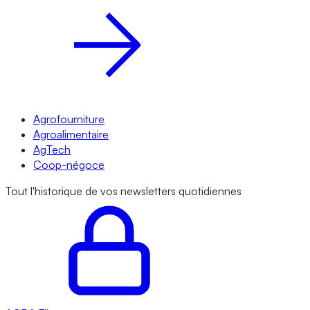
Agrofourniture
Agroalimentaire
AgTech
Coop-négoce
Tout l'historique de vos newsletters quotidiennes