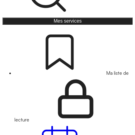
Mes services
Ma liste de
lecture