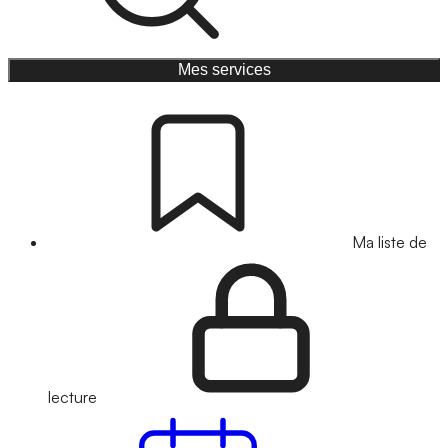
Mes services
Ma liste de
lecture