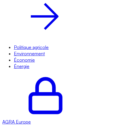
Politique agricole
Environnement
Économie
Énergie
AGRA
Europe