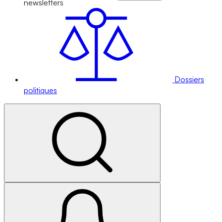
newsletters
Dossiers
politiques