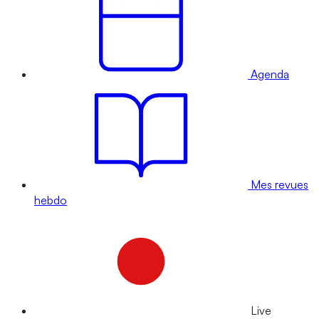
Agenda
Mes revues
hebdo
Live