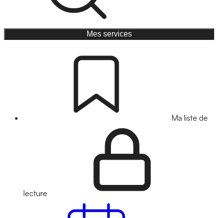
Mes services
Ma liste de
lecture