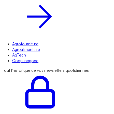
Agrofourniture
Agroalimentaire
AgTech
Coop-négoce
Tout l'historique de vos newsletters quotidiennes