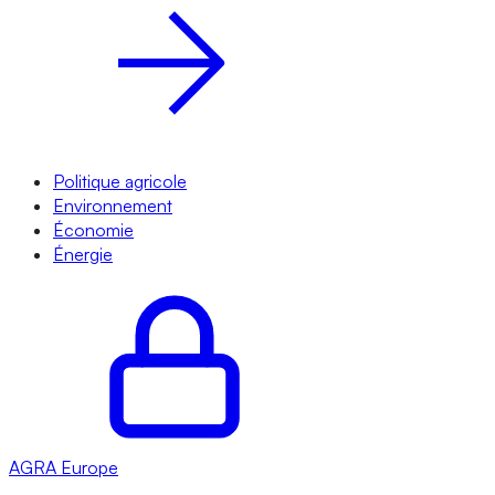
Politique agricole
Environnement
Économie
Énergie
AGRA
Europe