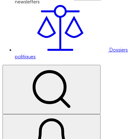
newsletters
Dossiers
politiques