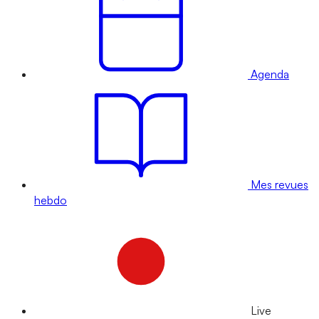
Agenda
Mes revues
hebdo
Live