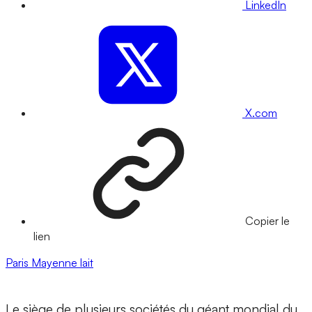
LinkedIn
X.com
Copier le
lien
Paris
Mayenne
lait
Le siège de plusieurs sociétés du géant mondial du