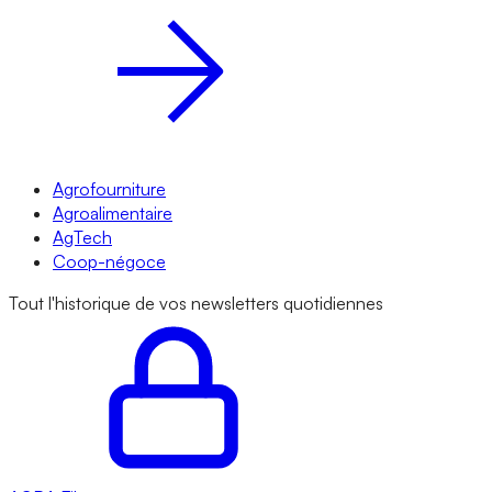
Agrofourniture
Agroalimentaire
AgTech
Coop-négoce
Tout l'historique de vos newsletters quotidiennes