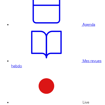
Agenda
Mes revues
hebdo
Live