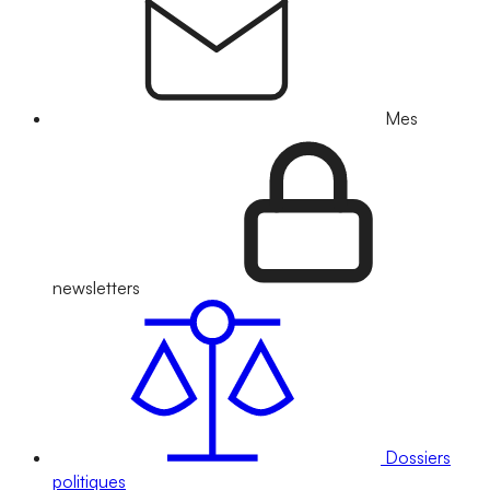
Mes
newsletters
Dossiers
politiques