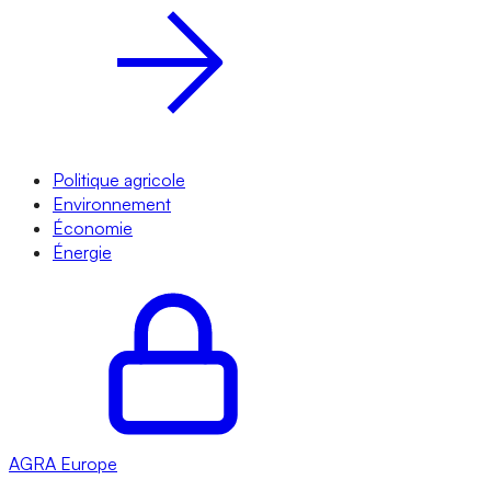
Politique agricole
Environnement
Économie
Énergie
AGRA
Europe