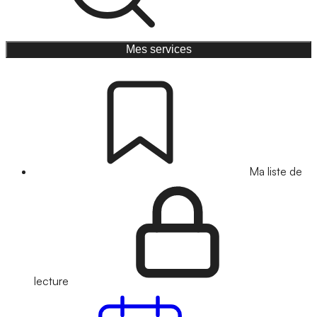
Mes services
Ma liste de
lecture