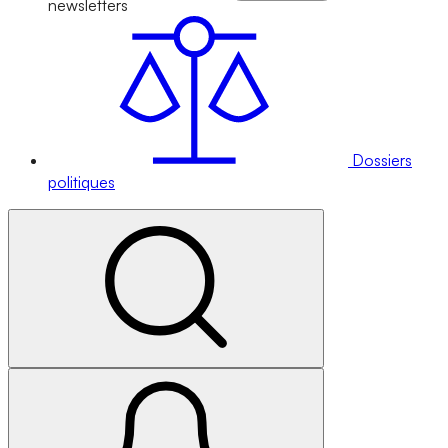
newsletters
Dossiers
politiques