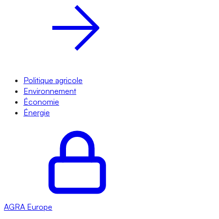
Politique agricole
Environnement
Économie
Énergie
AGRA
Europe