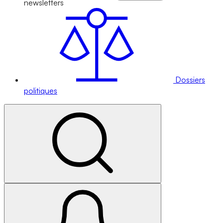
newsletters
Dossiers
politiques