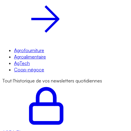
Agrofourniture
Agroalimentaire
AgTech
Coop-négoce
Tout l'historique de vos newsletters quotidiennes