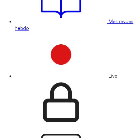
Mes revues
hebdo
Live