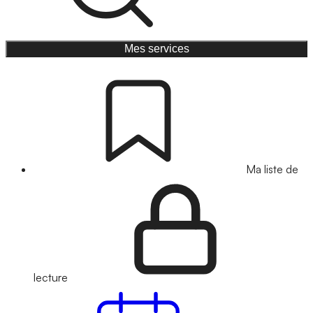
Mes services
Ma liste de
lecture