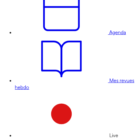
Agenda
Mes revues
hebdo
Live