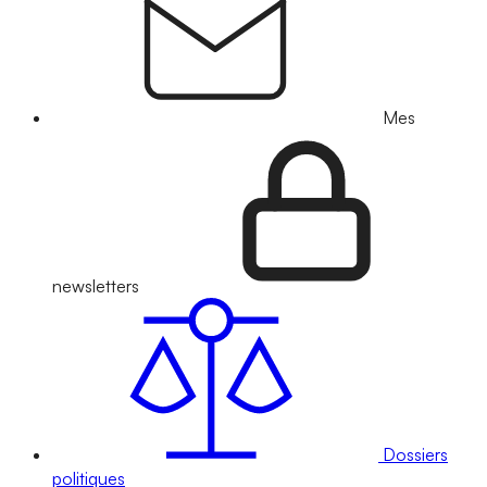
Mes
newsletters
Dossiers
politiques