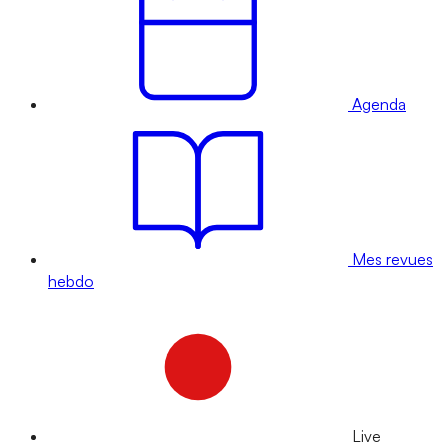
Agenda
Mes revues
hebdo
Live