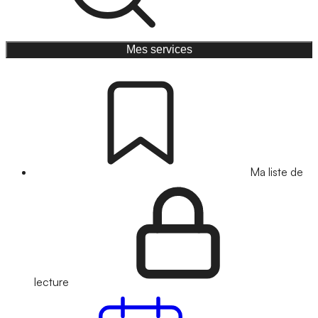
Mes services
Ma liste de
lecture