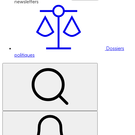
newsletters
Dossiers
politiques