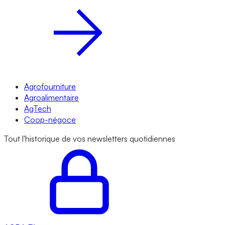
Agrofourniture
Agroalimentaire
AgTech
Coop-négoce
Tout l'historique de vos newsletters quotidiennes