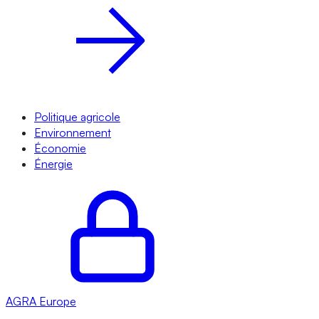
Politique agricole
Environnement
Économie
Énergie
AGRA
Europe