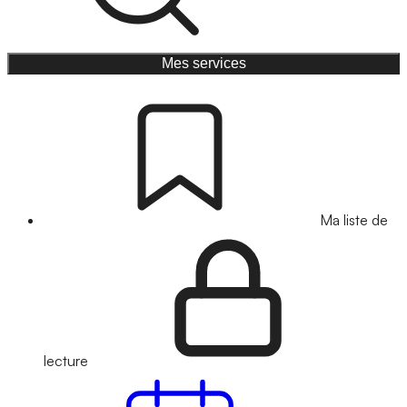
Mes services
Ma liste de
lecture