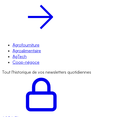
Agrofourniture
Agroalimentaire
AgTech
Coop-négoce
Tout l'historique de vos newsletters quotidiennes