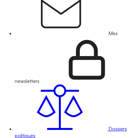
Mes
newsletters
Dossiers
politiques