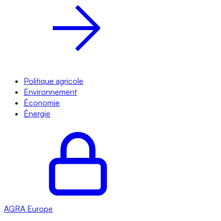
Politique agricole
Environnement
Économie
Énergie
AGRA
Europe