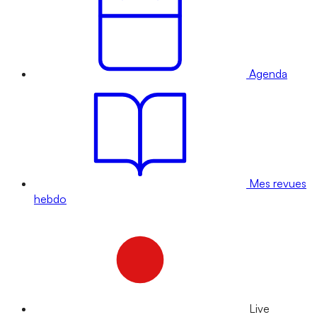
Agenda
Mes revues
hebdo
Live