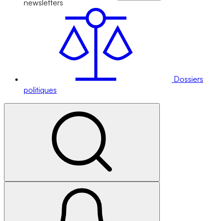
newsletters
Dossiers
politiques