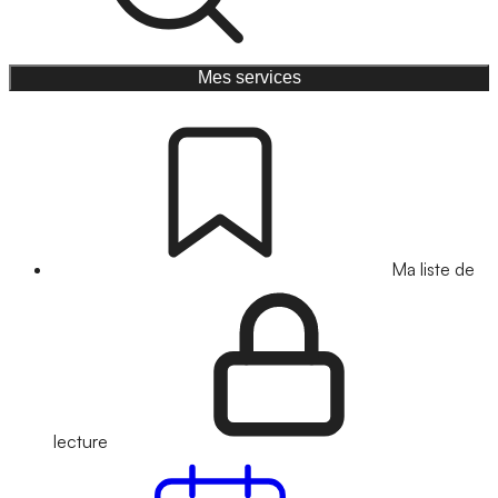
Mes services
Ma liste de
lecture