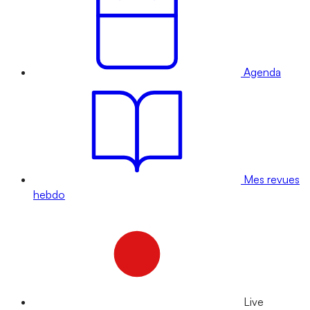
Agenda
Mes revues
hebdo
Live