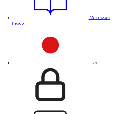
Mes revues
hebdo
Live