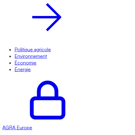
Politique agricole
Environnement
Économie
Énergie
AGRA
Europe