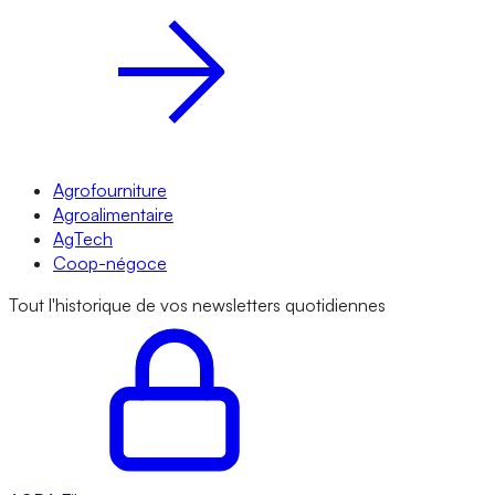
Agrofourniture
Agroalimentaire
AgTech
Coop-négoce
Tout l'historique de vos newsletters quotidiennes