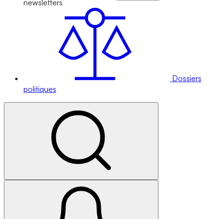
newsletters
Dossiers
politiques