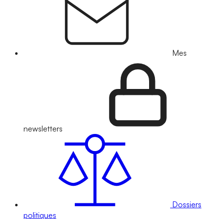
Mes
newsletters
Dossiers
politiques