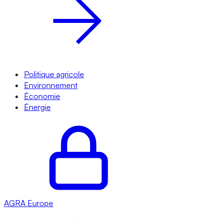
Politique agricole
Environnement
Économie
Énergie
AGRA
Europe