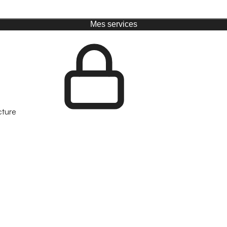
Mes services
cture