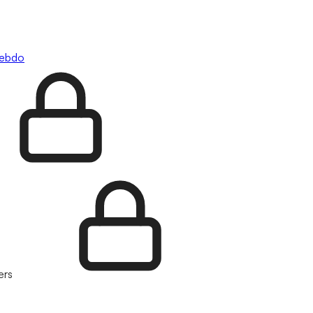
hebdo
ers