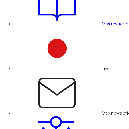
Mes revues 
Live
Mes newslett