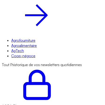
Agrofourniture
Agroalimentaire
AgTech
Coop-négoce
Tout l'historique de vos newsletters quotidiennes