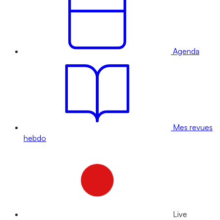
Agenda
Mes revues
hebdo
Live