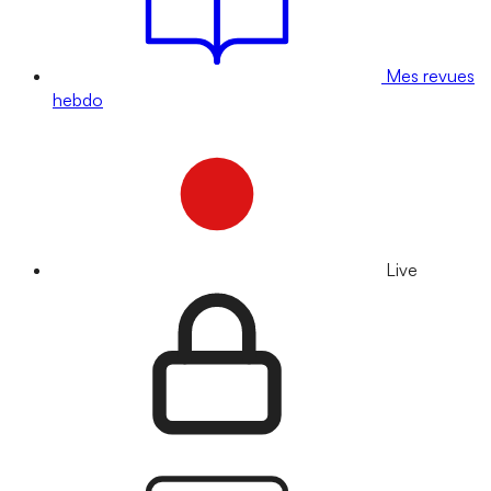
Mes revues
hebdo
Live