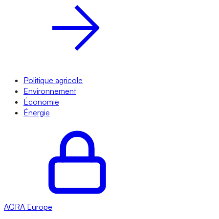
Politique agricole
Environnement
Économie
Énergie
AGRA
Europe