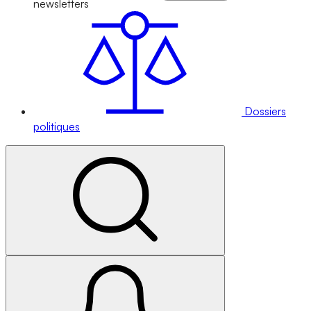
newsletters
Dossiers
politiques