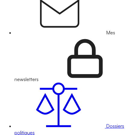
Mes
newsletters
Dossiers
politiques