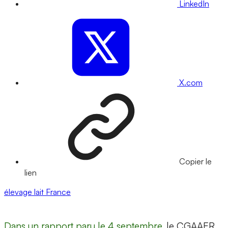
LinkedIn
X.com
Copier le
lien
élevage
lait
France
Dans un rapport paru le 4 septembre
, le CGAAER