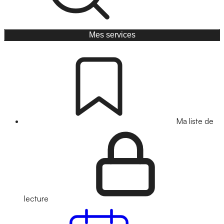
Mes services
Ma liste de
lecture