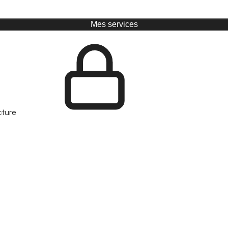
Mes services
cture