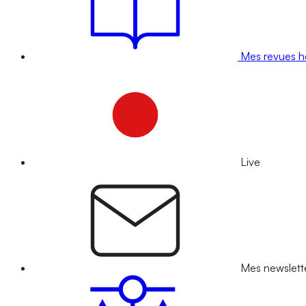
Mes revues 
Live
Mes newslett