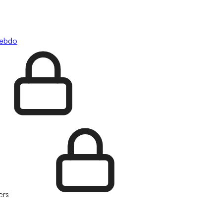
hebdo
ers