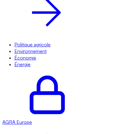
Politique agricole
Environnement
Économie
Énergie
AGRA
Europe