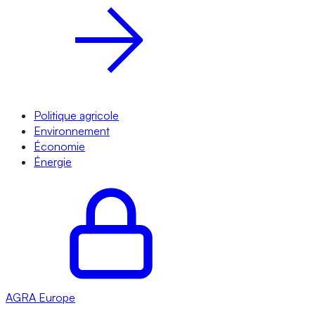
Politique agricole
Environnement
Économie
Énergie
AGRA
Europe