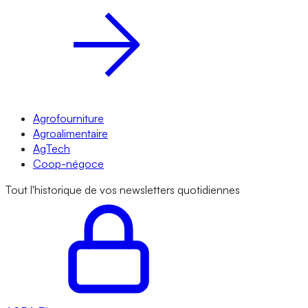
Agrofourniture
Agroalimentaire
AgTech
Coop-négoce
Tout l'historique de vos newsletters quotidiennes