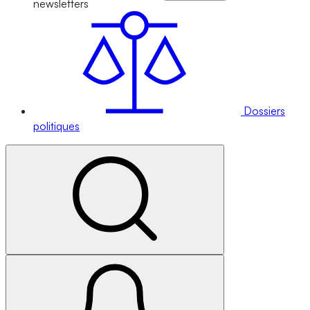
newsletters
Dossiers
politiques