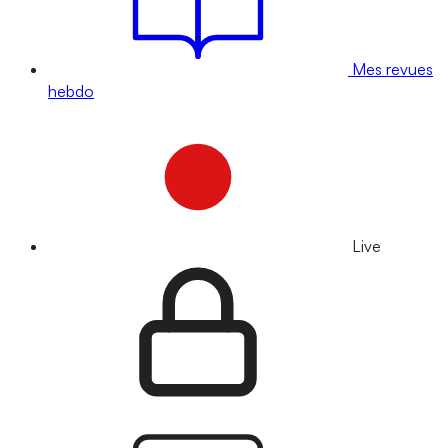
Mes revues
hebdo
Live