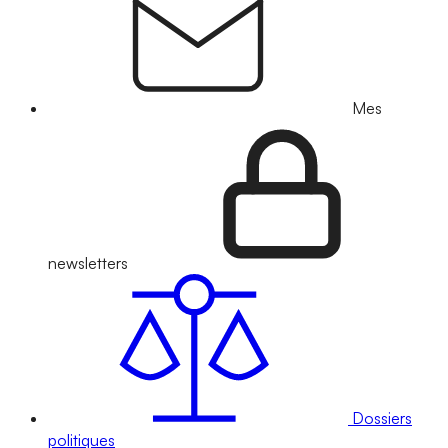
Mes
newsletters
Dossiers
politiques