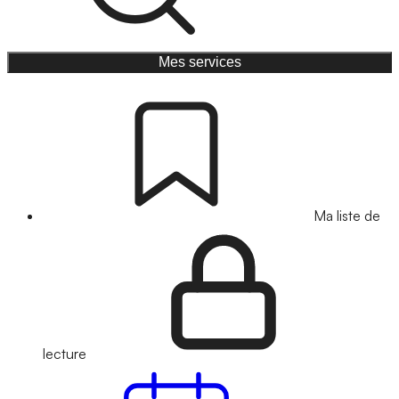
Mes services
Ma liste de
lecture