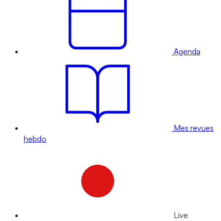
Agenda
Mes revues
hebdo
Live