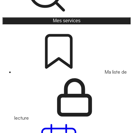
Mes services
Ma liste de
lecture