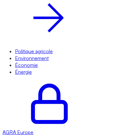
Politique agricole
Environnement
Économie
Énergie
AGRA
Europe