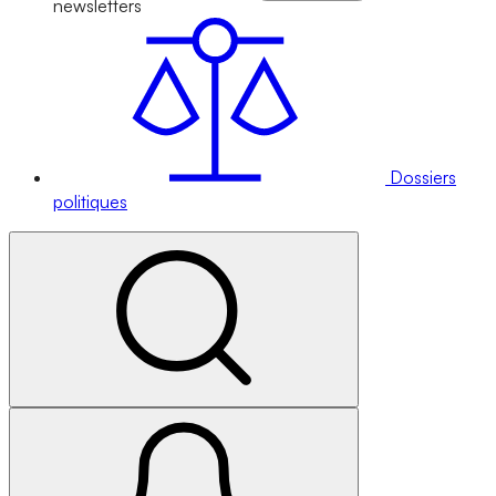
newsletters
Dossiers
politiques