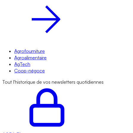
Agrofourniture
Agroalimentaire
AgTech
Coop-négoce
Tout l'historique de vos newsletters quotidiennes