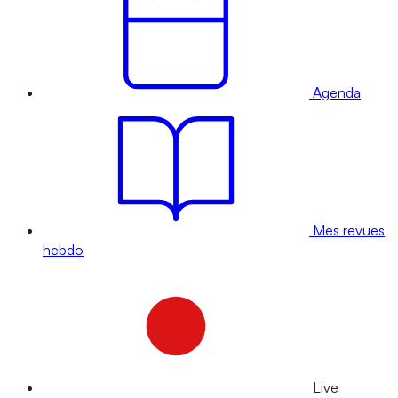
Agenda
Mes revues
hebdo
Live