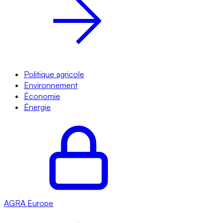
Politique agricole
Environnement
Économie
Énergie
AGRA
Europe