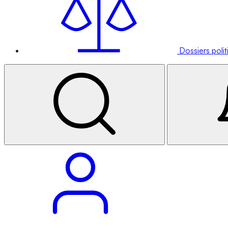
Dossiers poli