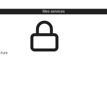
Mes services
cture