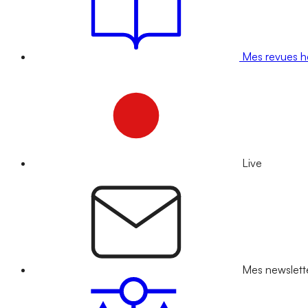
Mes revues 
Live
Mes newslett