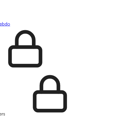
hebdo
ers