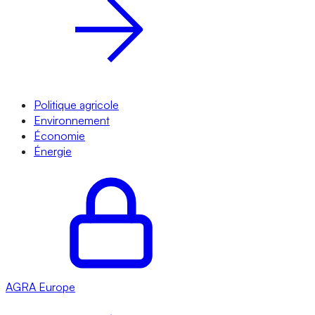
Politique agricole
Environnement
Économie
Énergie
AGRA
Europe