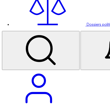
Dossiers poli