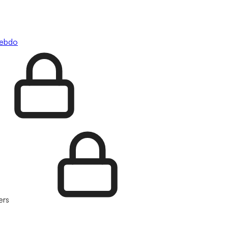
hebdo
ers