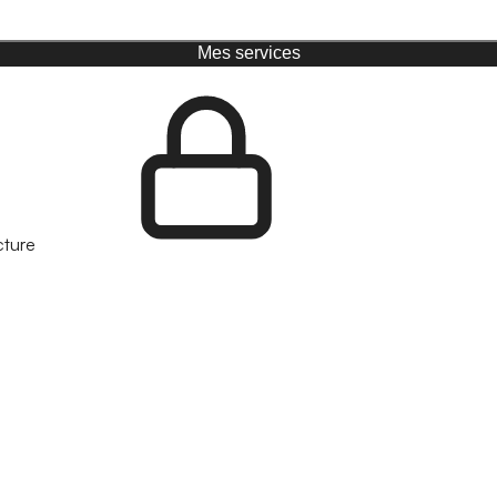
Mes services
cture