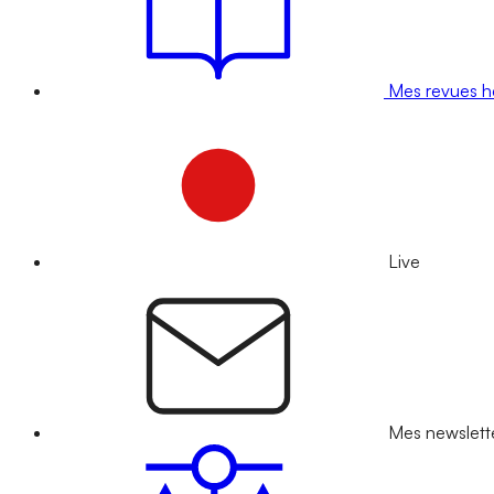
Mes revues 
Live
Mes newslett