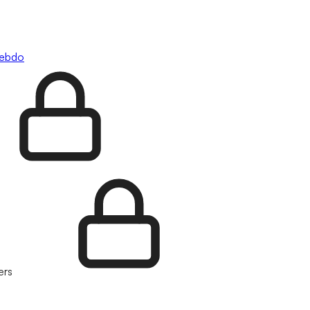
hebdo
ers