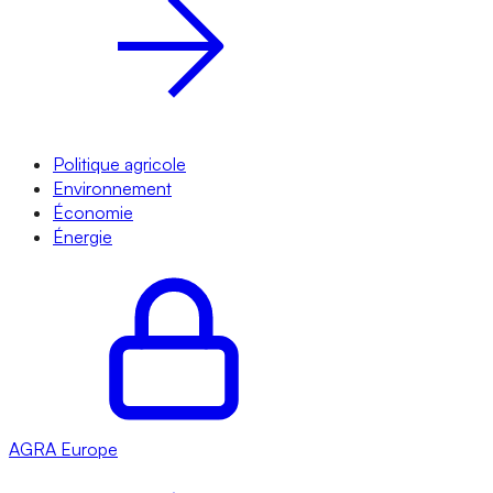
Politique agricole
Environnement
Économie
Énergie
AGRA
Europe