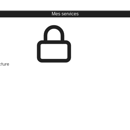
Mes services
cture