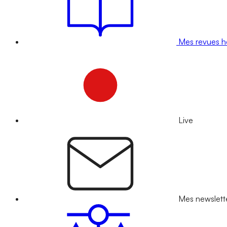
Mes revues 
Live
Mes newslett