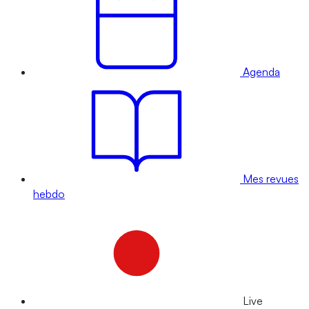
Agenda
Mes revues
hebdo
Live