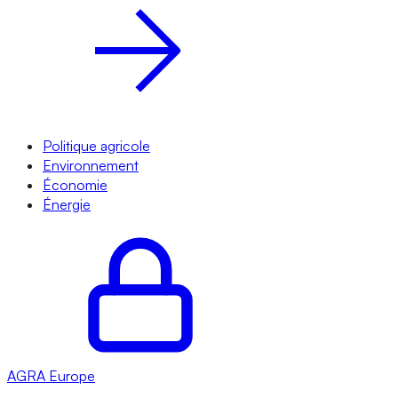
Politique agricole
Environnement
Économie
Énergie
AGRA
Europe