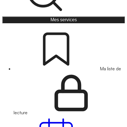
Mes services
Ma liste de
lecture