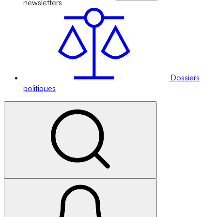
newsletters
Dossiers
politiques