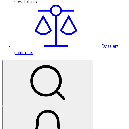
newsletters
Dossiers
politiques