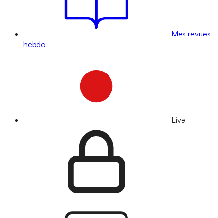
Mes revues
hebdo
Live