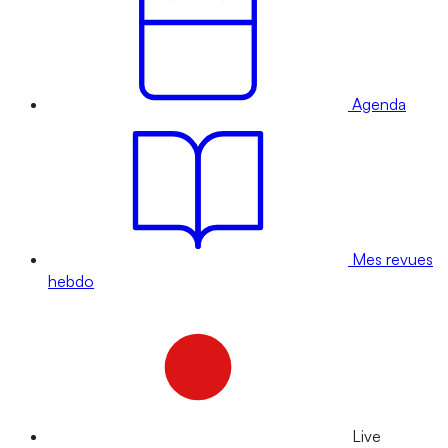
Agenda
Mes revues
hebdo
Live