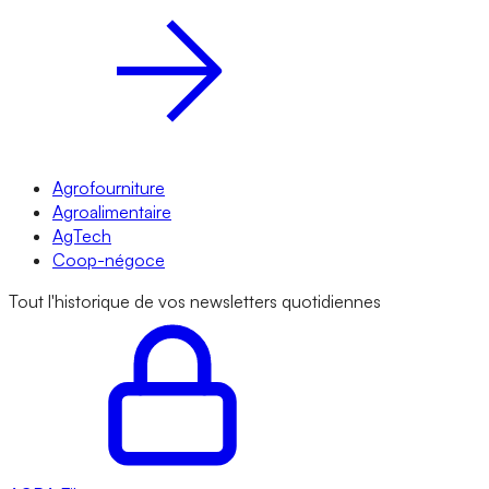
Agrofourniture
Agroalimentaire
AgTech
Coop-négoce
Tout l'historique de vos newsletters quotidiennes