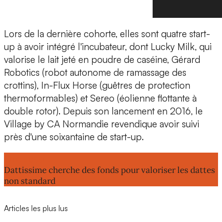
Lors de la dernière cohorte, elles sont quatre start-
up à avoir intégré l'incubateur, dont
Lucky Milk
, qui
valorise le lait jeté en poudre de caséine,
Gérard
Robotics
(robot autonome de ramassage des
crottins),
In-Flux Horse
(guêtres de protection
thermoformables) et
Sereo
(éolienne flottante à
double rotor). Depuis son lancement en 2016, le
Village by CA Normandie revendique avoir suivi
près d'une
soixantaine de start-up
.
Lire aussi :
Dattissime cherche des fonds pour valoriser les dattes
non standard
Articles les plus lus