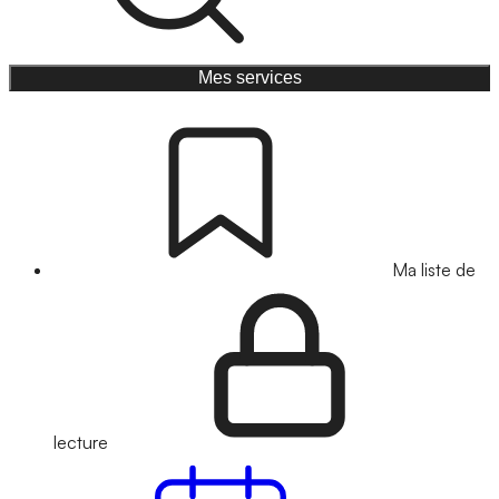
Mes services
Ma liste de
lecture