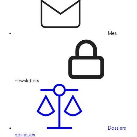
Mes
newsletters
Dossiers
politiques