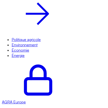
Politique agricole
Environnement
Économie
Énergie
AGRA
Europe