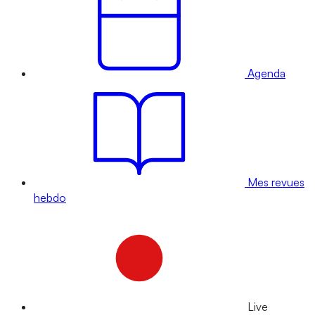
Agenda
Mes revues
hebdo
Live