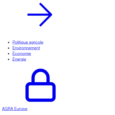
Politique agricole
Environnement
Économie
Énergie
AGRA
Europe