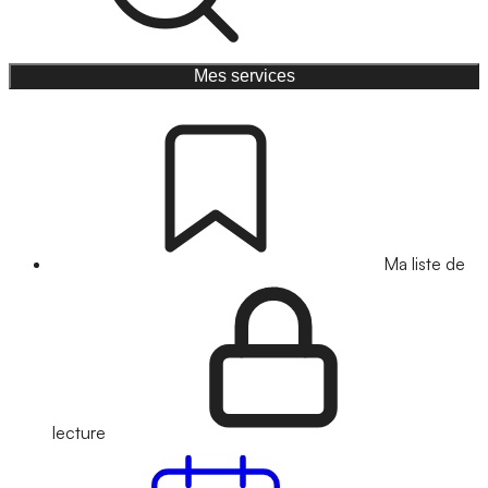
Mes services
Ma liste de
lecture