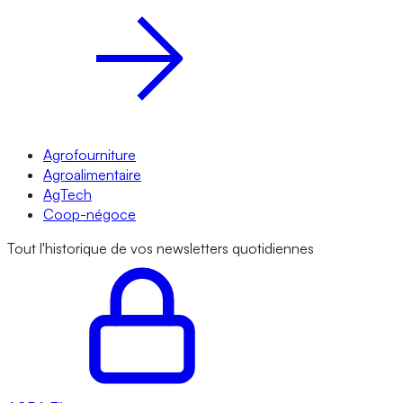
Agrofourniture
Agroalimentaire
AgTech
Coop-négoce
Tout l'historique de vos newsletters quotidiennes