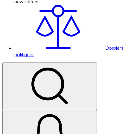
newsletters
Dossiers
politiques