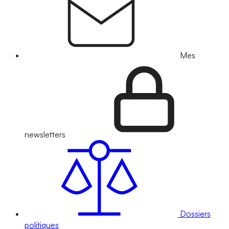
Mes
newsletters
Dossiers
politiques