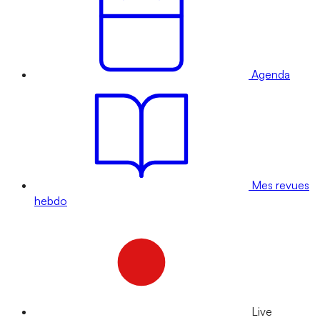
Agenda
Mes revues
hebdo
Live