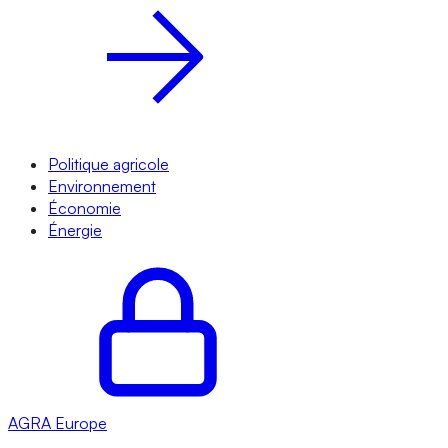
Politique agricole
Environnement
Économie
Énergie
AGRA
Europe