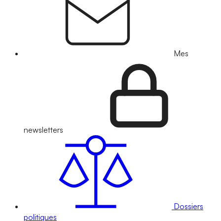
Mes
newsletters
Dossiers
politiques