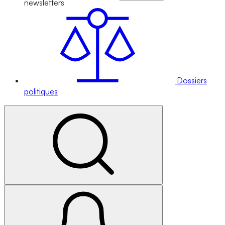
newsletters
Dossiers
politiques