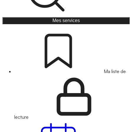
Mes services
Ma liste de
lecture