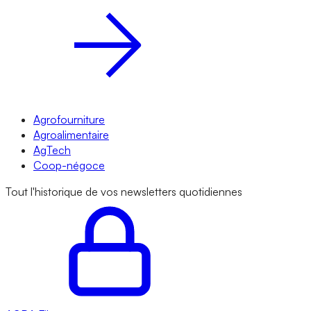
Agrofourniture
Agroalimentaire
AgTech
Coop-négoce
Tout l'historique de vos newsletters quotidiennes