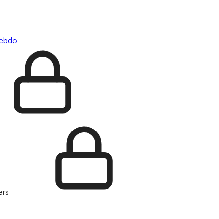
hebdo
ers