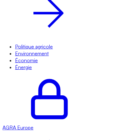
Politique agricole
Environnement
Économie
Énergie
AGRA
Europe