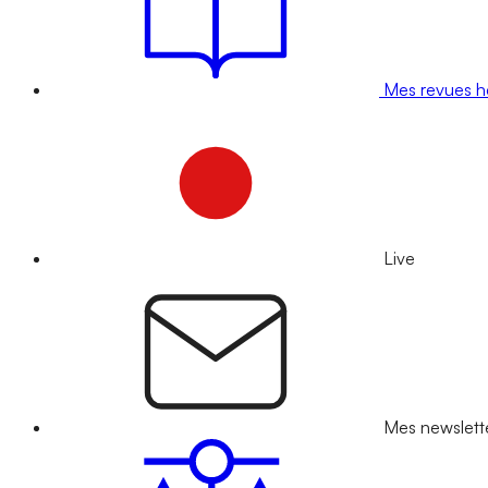
Mes revues 
Live
Mes newslett