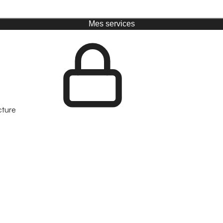
Mes services
cture