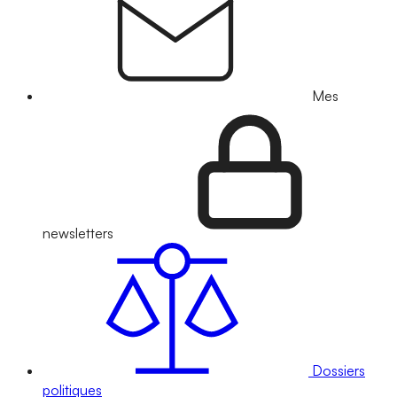
Mes
newsletters
Dossiers
politiques