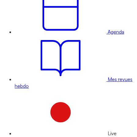
Agenda
Mes revues
hebdo
Live