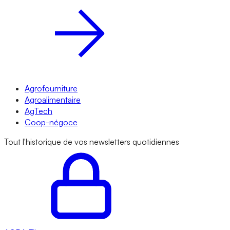
Agrofourniture
Agroalimentaire
AgTech
Coop-négoce
Tout l'historique de vos newsletters quotidiennes