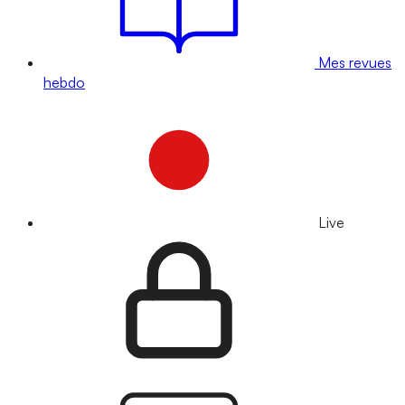
Mes revues
hebdo
Live