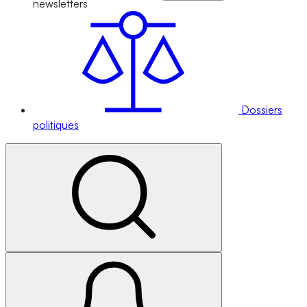
newsletters
Dossiers
politiques