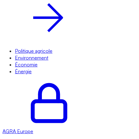
Politique agricole
Environnement
Économie
Énergie
AGRA
Europe