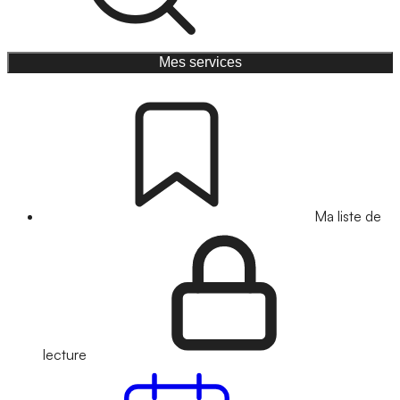
Mes services
Ma liste de
lecture