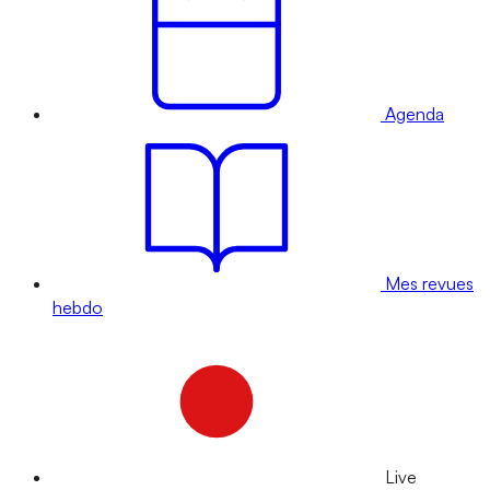
Agenda
Mes revues
hebdo
Live