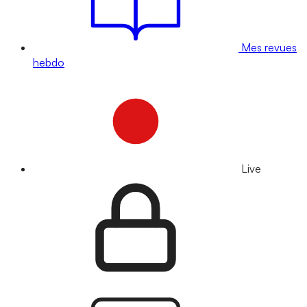
Mes revues
hebdo
Live