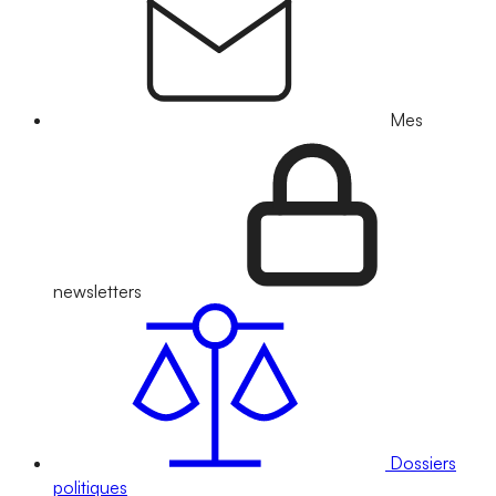
Mes
newsletters
Dossiers
politiques