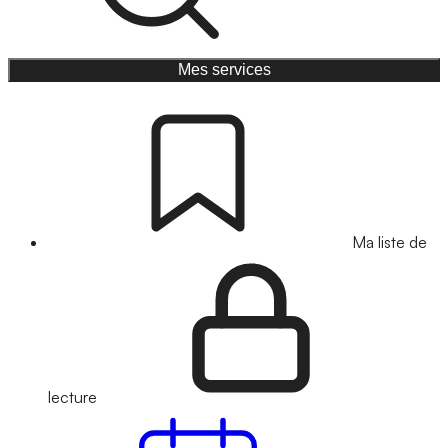
Mes services
Ma liste de
lecture