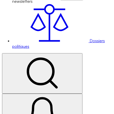
newsletters
Dossiers
politiques