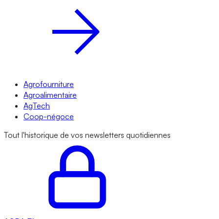
Agrofourniture
Agroalimentaire
AgTech
Coop-négoce
Tout l'historique de vos newsletters quotidiennes