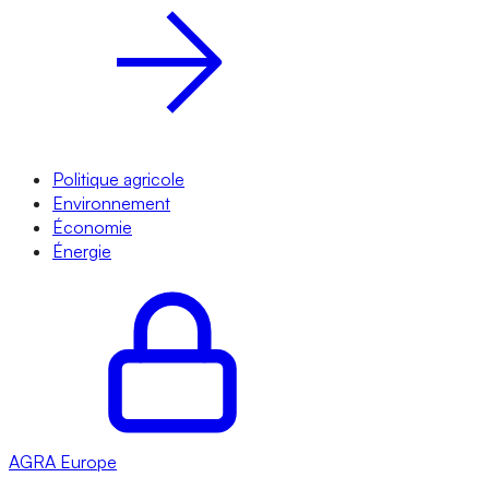
Politique agricole
Environnement
Économie
Énergie
AGRA
Europe