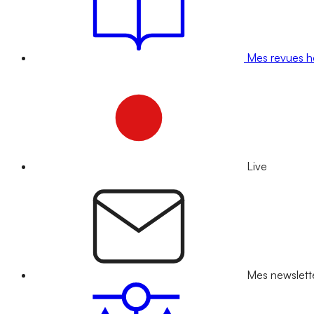
Mes revues 
Live
Mes newslett