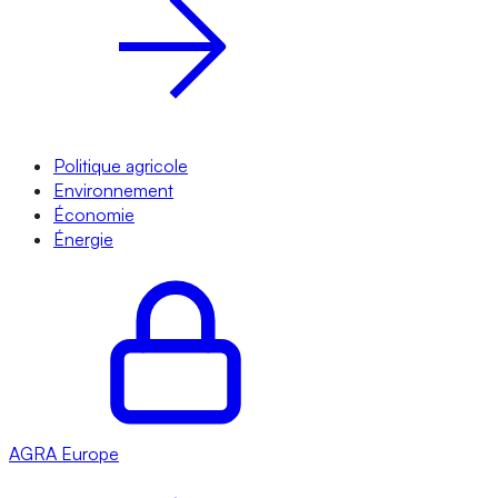
Politique agricole
Environnement
Économie
Énergie
AGRA
Europe