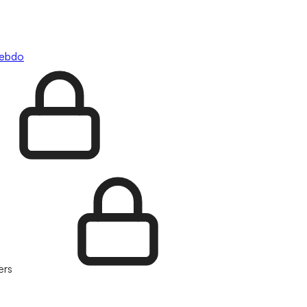
hebdo
ers