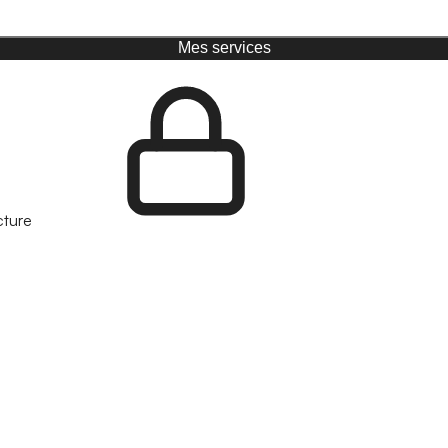
Mes services
cture