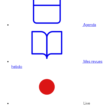
Agenda
Mes revues
hebdo
Live