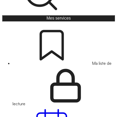
Mes services
Ma liste de
lecture