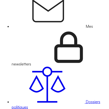
Mes
newsletters
Dossiers
politiques