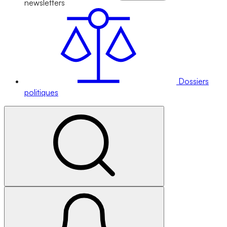
newsletters
Dossiers
politiques