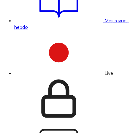
Mes revues
hebdo
Live