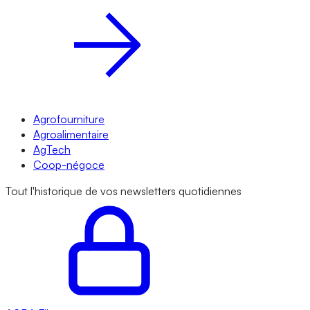
Agrofourniture
Agroalimentaire
AgTech
Coop-négoce
Tout l'historique de vos newsletters quotidiennes