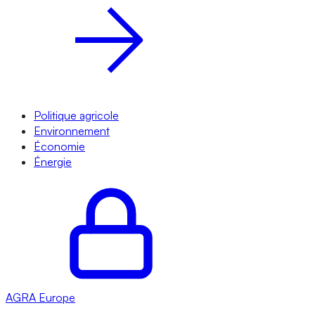
Politique agricole
Environnement
Économie
Énergie
AGRA
Europe