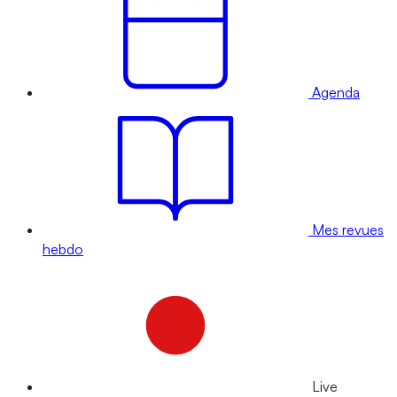
Agenda
Mes revues
hebdo
Live