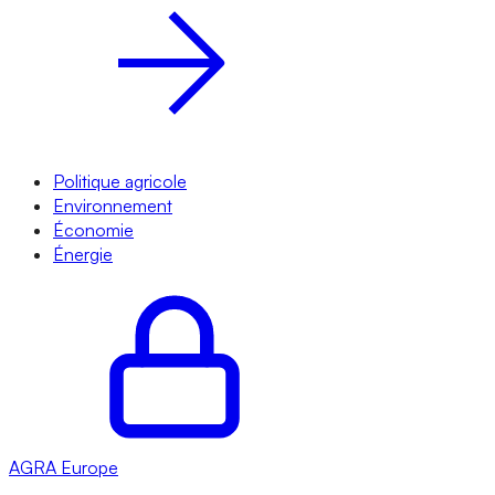
Politique agricole
Environnement
Économie
Énergie
AGRA
Europe