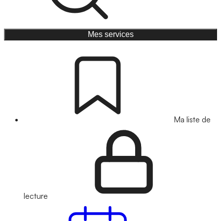
Mes services
Ma liste de
lecture