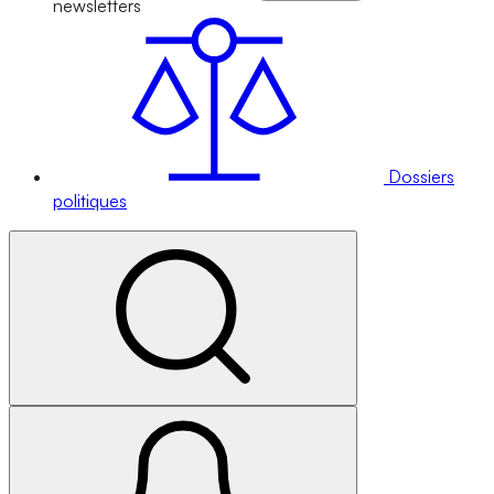
newsletters
Dossiers
politiques