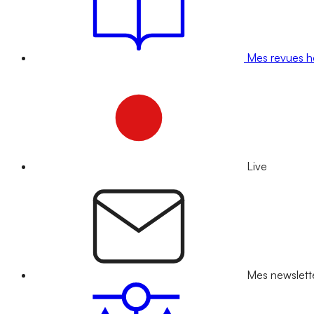
Mes revues 
Live
Mes newslett