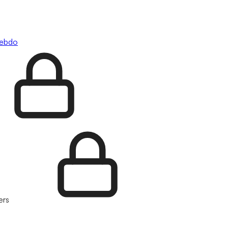
hebdo
ers