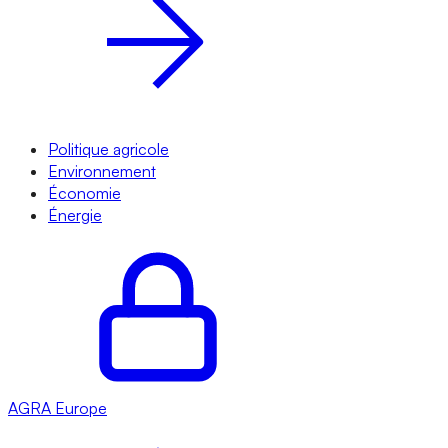
Politique agricole
Environnement
Économie
Énergie
AGRA
Europe