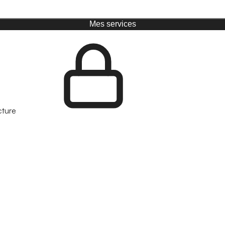
Mes services
cture