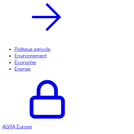
Politique agricole
Environnement
Économie
Énergie
AGRA
Europe