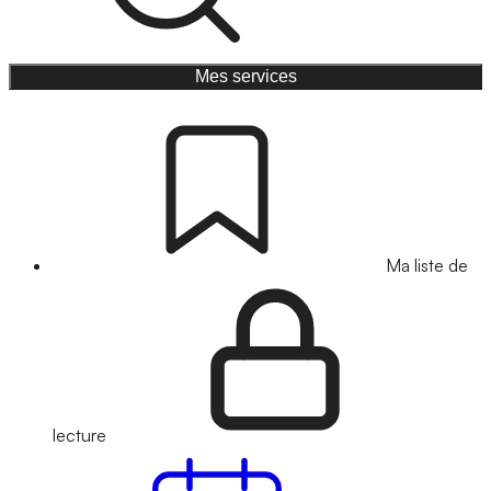
Mes services
Ma liste de
lecture