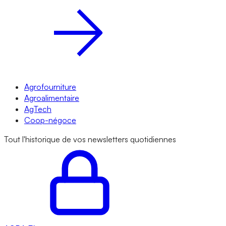
Agrofourniture
Agroalimentaire
AgTech
Coop-négoce
Tout l'historique de vos newsletters quotidiennes