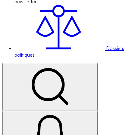
newsletters
Dossiers
politiques