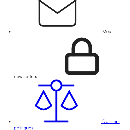
Mes
newsletters
Dossiers
politiques