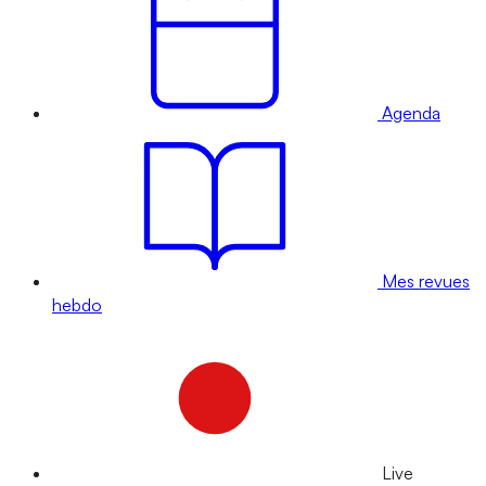
Agenda
Mes revues
hebdo
Live