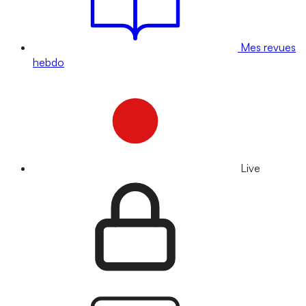
Mes revues
hebdo
Live