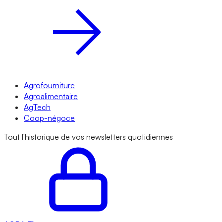
Agrofourniture
Agroalimentaire
AgTech
Coop-négoce
Tout l'historique de vos newsletters quotidiennes