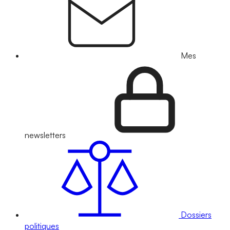
Mes
newsletters
Dossiers
politiques