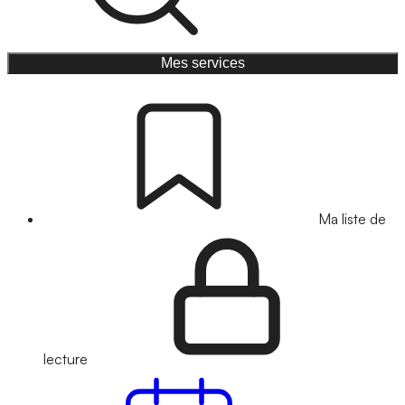
Mes services
Ma liste de
lecture