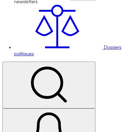
newsletters
Dossiers
politiques