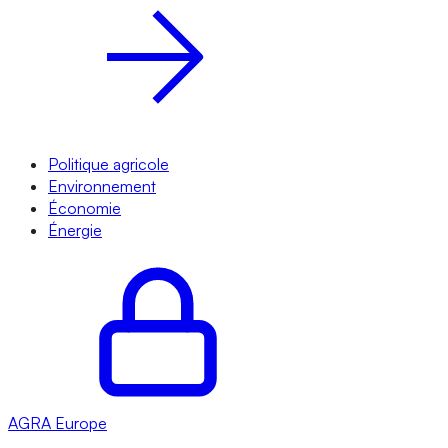
Politique agricole
Environnement
Économie
Énergie
AGRA
Europe