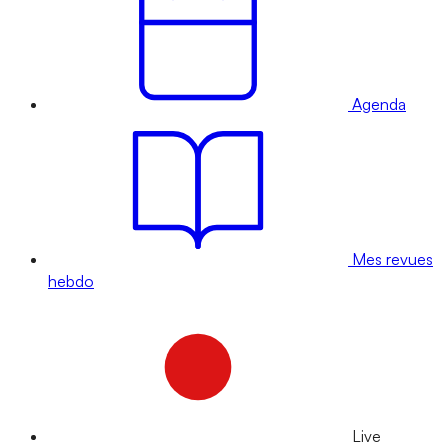
Agenda
Mes revues
hebdo
Live