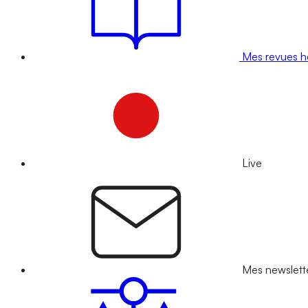
Mes revues 
Live
Mes newslett