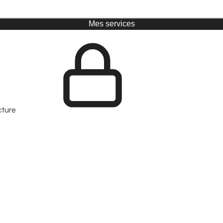
Mes services
cture