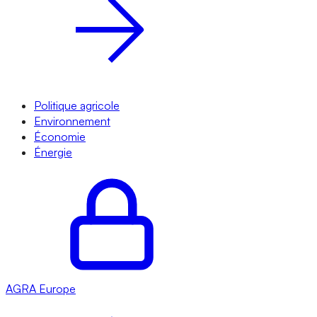
Politique agricole
Environnement
Économie
Énergie
AGRA
Europe