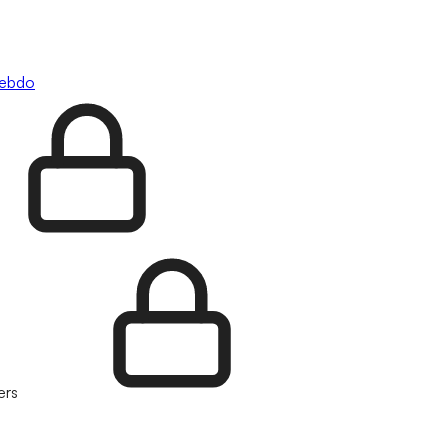
hebdo
ers