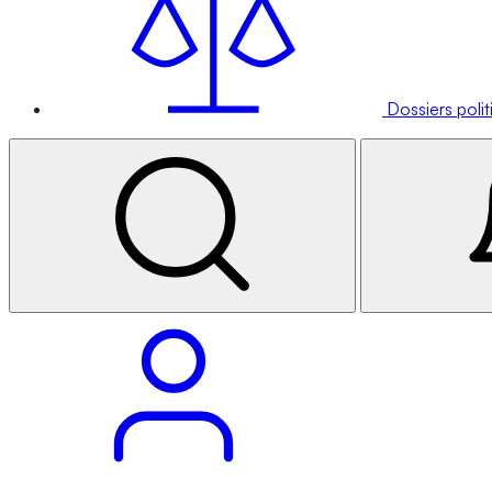
Dossiers poli