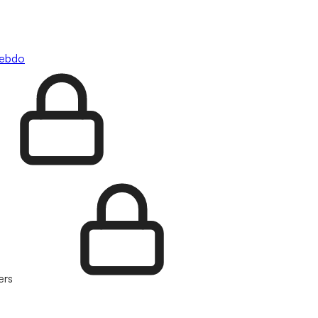
hebdo
ers