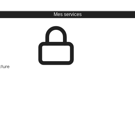
Mes services
cture