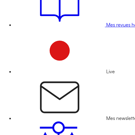
Mes revues 
Live
Mes newslett