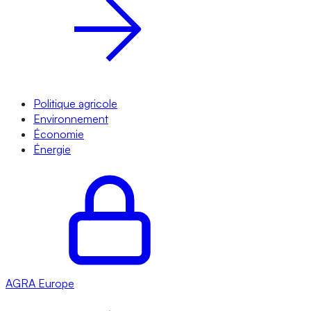
Politique agricole
Environnement
Économie
Énergie
AGRA
Europe