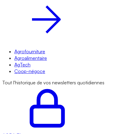
Agrofourniture
Agroalimentaire
AgTech
Coop-négoce
Tout l'historique de vos newsletters quotidiennes