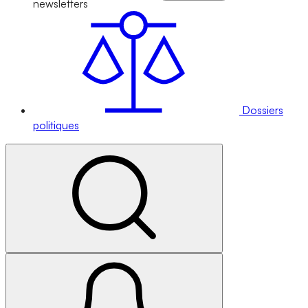
newsletters
Dossiers
politiques