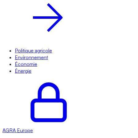
Politique agricole
Environnement
Économie
Énergie
AGRA
Europe