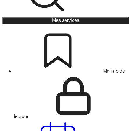
Mes services
Ma liste de
lecture