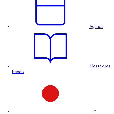
Agenda
Mes revues
hebdo
Live